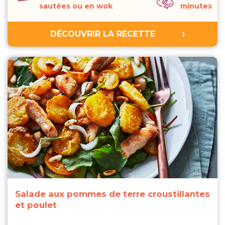
sautées ou en wok
minutes
DÉCOUVRIR LA RECETTE
Salade aux pommes de terre croustillantes
et poulet