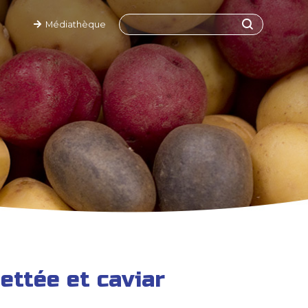
Médiathèque
ttée et caviar