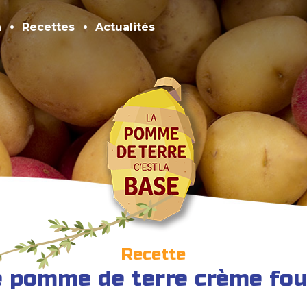
n
Recettes
Actualités
Recette
pomme de terre crème foue