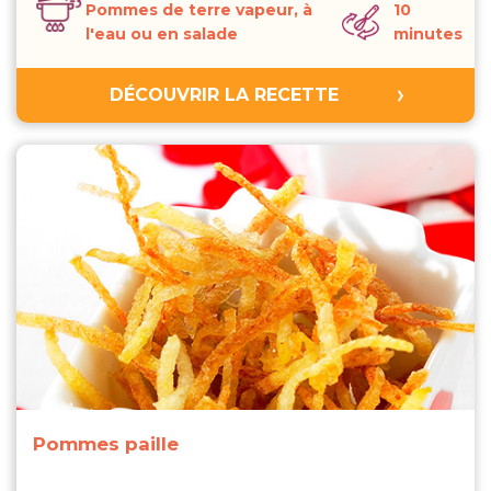
Pommes de terre vapeur, à
10
l'eau ou en salade
minutes
DÉCOUVRIR LA RECETTE
Pommes paille