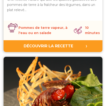
pommes de terre à la fraîcheur des légumes, dans un
plat relevé…
Pommes de terre vapeur, à
10
l'eau ou en salade
minutes
DÉCOUVRIR LA RECETTE