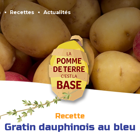
n
Recettes
Actualités
Recette
Gratin dauphinois au bleu