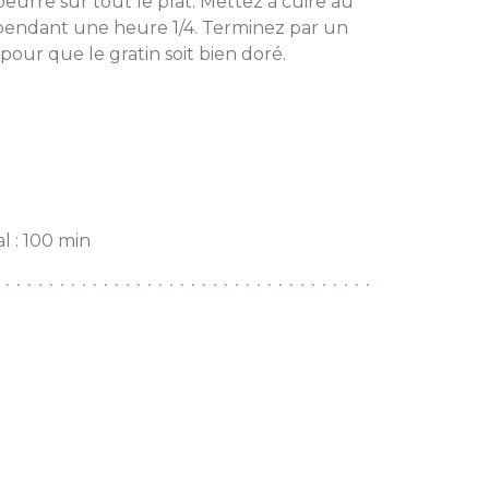
beurre sur tout le plat. Mettez à cuire au
 pendant une heure 1/4. Terminez par un
 pour que le gratin soit bien doré.
l : 100 min