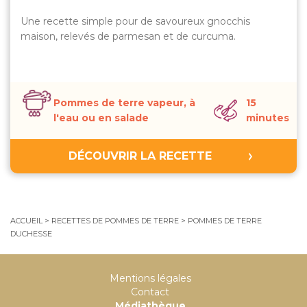
Une recette simple pour de savoureux gnocchis
maison, relevés de parmesan et de curcuma.
Pommes de terre vapeur, à
15
l'eau ou en salade
minutes
DÉCOUVRIR LA RECETTE
ACCUEIL
>
RECETTES DE POMMES DE TERRE
>
POMMES DE TERRE
DUCHESSE
Mentions légales
Contact
Médiathèque