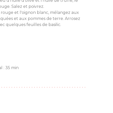
 d'huile d'olive et l'huile de truffe, le
rouge. Salez et poivrez.
 rouge et l'oignon blanc, mélangez aux
tiquées et aux pommes de terre. Arrosez
ec quelques feuilles de basilic.
l : 35 min