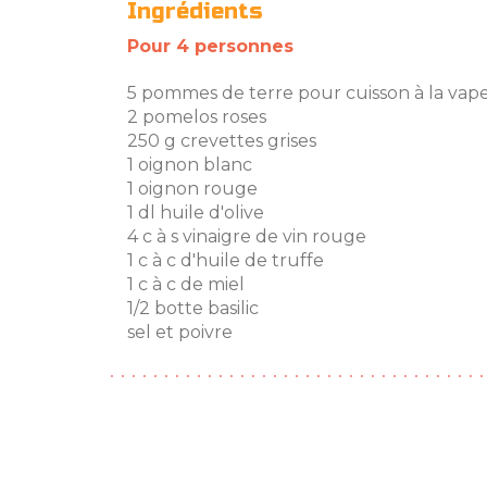
Ingrédients
Pour 4 personnes
5 pommes de terre pour cuisson à la vapeu
2 pomelos roses
250 g crevettes grises
1 oignon blanc
1 oignon rouge
1 dl huile d'olive
4 c à s vinaigre de vin rouge
1 c à c d'huile de truffe
1 c à c de miel
1/2 botte basilic
sel et poivre