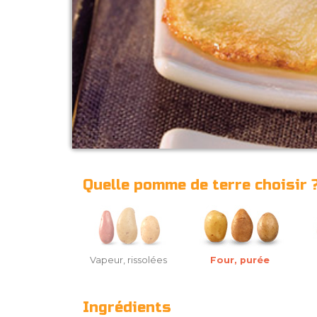
Quelle pomme de terre choisir 
Vapeur, rissolées
Four, purée
Ingrédients