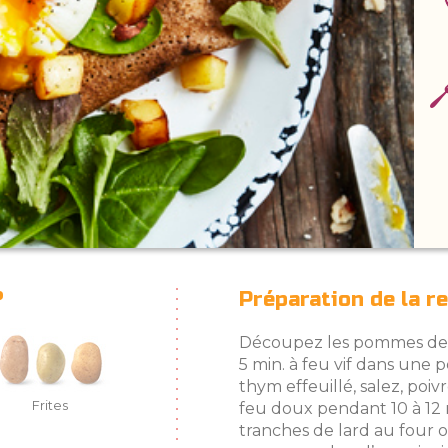
?
Préparation de la r
Découpez les pommes de te
5 min. à feu vif dans une 
thym effeuillé, salez, poiv
Frites
feu doux pendant 10 à 12
tranches de lard au four 