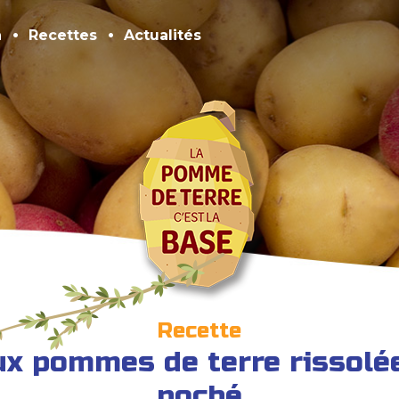
n
Recettes
Actualités
Recette
ux pommes de terre rissolée
poché