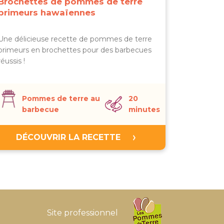
Brochettes de pommes de terre
primeurs hawaïennes
Une délicieuse recette de pommes de terre
primeurs en brochettes pour des barbecues
réussis !
Pommes de terre au
20
barbecue
minutes
DÉCOUVRIR LA RECETTE
Site professionnel