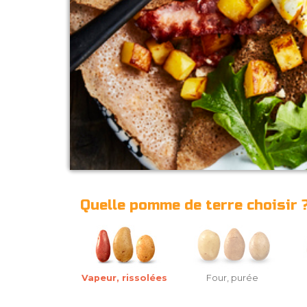
Quelle pomme de terre choisir 
Vapeur, rissolées
Four, purée