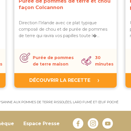
Purée de pommes de terre et chou
façon Colcannon
Direction l’Irlande avec ce plat typique
composé de chou et de purée de pommes
de terre qui ravira vos papilles toute l�…
Purée de pommes
30
s
de terre maison
minutes
DÉCOUVRIR LA RECETTE
YSANNE AUX POMMES DE TERRE RISSOLÉES, LARD FUMÉ ET ŒUF POCHÉ
hèque
Espace Presse