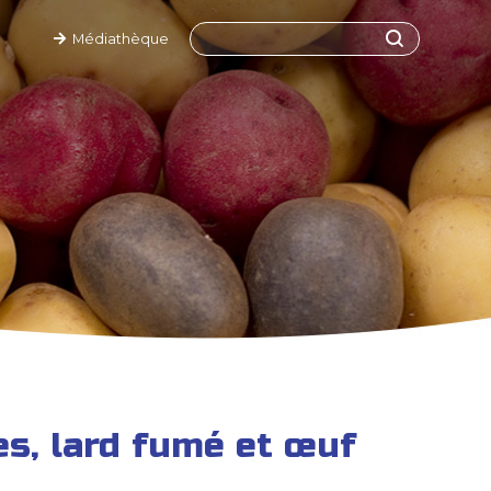
Médiathèque
s, lard fumé et œuf