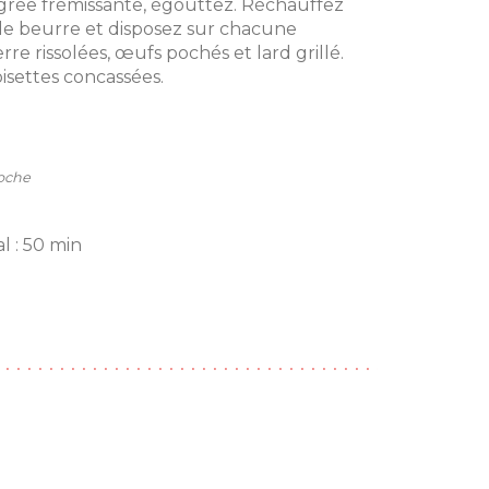
igrée frémissante, égouttez. Réchauffez
de beurre et disposez sur chacune
re rissolées, œufs pochés et lard grillé.
isettes concassées.
Roche
l : 50 min