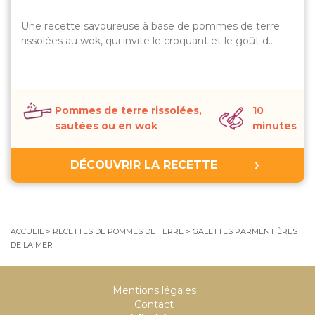
Une recette savoureuse à base de pommes de terre
rissolées au wok, qui invite le croquant et le goût d…
Pommes de terre rissolées,
10
sautées ou en wok
minutes
DÉCOUVRIR LA RECETTE
ACCUEIL
>
RECETTES DE POMMES DE TERRE
>
GALETTES PARMENTIÈRES
DE LA MER
Mentions légales
Contact