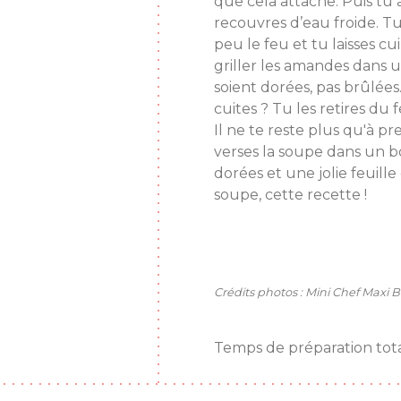
que cela attache. Puis tu 
recouvres d’eau froide. Tu
peu le feu et tu laisses c
griller les amandes dans u
soient dorées, pas brûlées
cuites ? Tu les retires du f
Il ne te reste plus qu'à p
verses la soupe dans un b
dorées et une jolie feuill
soupe, cette recette !
Crédits photos : Mini Chef Maxi 
Temps de préparation tota