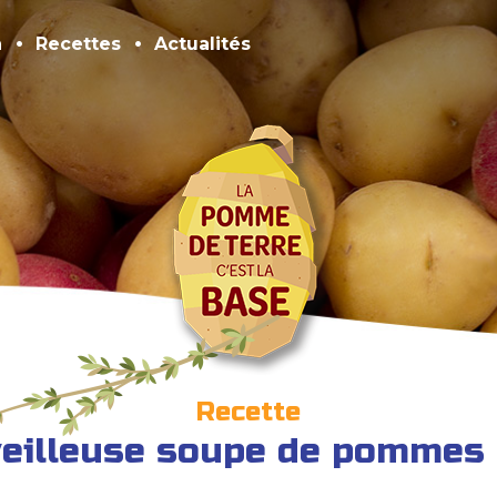
n
Recettes
Actualités
Recette
eilleuse soupe de pommes 