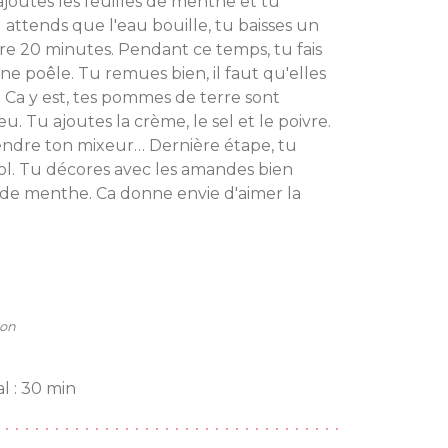
ajoutes les feuilles de menthe et tu
 attends que l'eau bouille, tu baisses un
uire 20 minutes. Pendant ce temps, tu fais
ne poêle. Tu remues bien, il faut qu'elles
. Ca y est, tes pommes de terre sont
eu. Tu ajoutes la crème, le sel et le poivre.
rendre ton mixeur… Dernière étape, tu
ol. Tu décores avec les amandes bien
e de menthe. Ca donne envie d'aimer la
Bon
l : 30 min