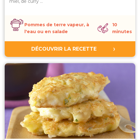
miel, de curry …
Pommes de terre vapeur, à
10
l'eau ou en salade
minutes
DÉCOUVRIR LA RECETTE