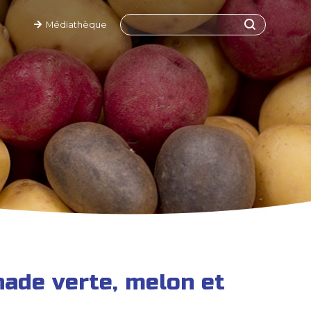
Médiathèque
ade verte, melon et