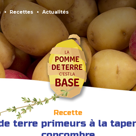
n
Recettes
Actualités
Recette
e terre primeurs à la tapen
concombre