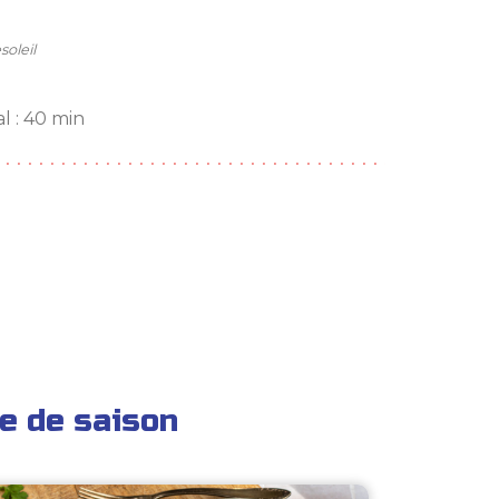
oleil
l : 40 min
e de saison