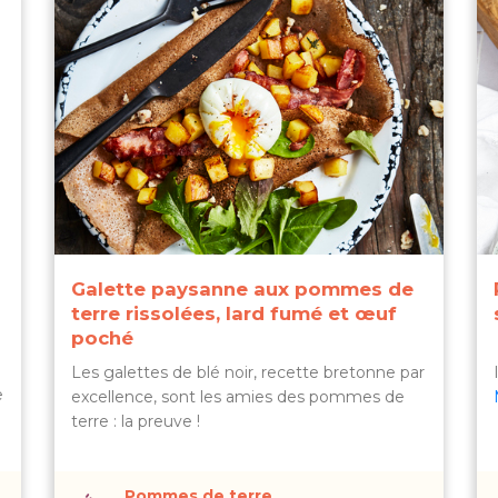
Galette paysanne aux pommes de
terre rissolées, lard fumé et œuf
poché
Les galettes de blé noir, recette bretonne par
e
excellence, sont les amies des pommes de
terre : la preuve !
Pommes de terre