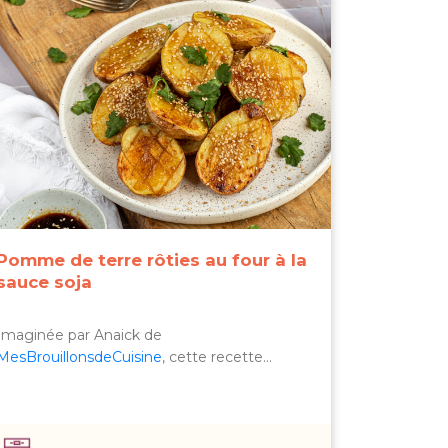
Pomme de terre rôties au four à la
sauce soja
Imaginée par Anaick de
MesBrouillonsdeCuisine
, cette recette…