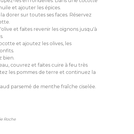
oupez-les en rondelles. Dans une cocotte
huile et ajouter les épices.
-la dorer sur toutes ses faces. Réservez
ette.
'olive et faites revenir les oignons jusqu'à
s.
otte et ajoutez les olives, les
onfits.
 bien.
'eau, couvrez et faites cuire à feu très
tez les pommes de terre et continuez la
chaud parsemé de menthe fraîche ciselée.
lie Roche