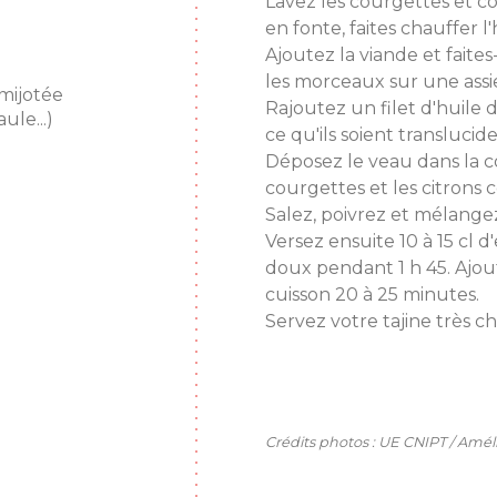
Lavez les courgettes et c
en fonte, faites chauffer l'
Ajoutez la viande et faites
les morceaux sur une assi
mijotée
Rajoutez un filet d'huile d
le...)
ce qu'ils soient translucide
Déposez le veau dans la coc
courgettes et les citrons c
Salez, poivrez et mélangez
Versez ensuite 10 à 15 cl d
doux pendant 1 h 45. Ajou
cuisson 20 à 25 minutes.
Servez votre tajine très 
Crédits photos : UE CNIPT / Amé