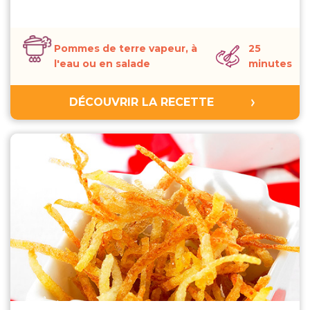
Pommes de terre vapeur, à
25
l'eau ou en salade
minutes
DÉCOUVRIR LA RECETTE