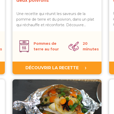
deux poivrons
Une recette qui réunit les saveurs de la
pomme de terre et du poivron, dans un plat
qui réchauffe et réconforte. Découvre…
Pommes de
20
s
terre au four
minutes
DÉCOUVRIR LA RECETTE