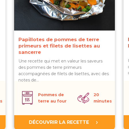
Papillotes de pommes de terre
primeurs et filets de lisettes au
sancerre
Une recette qui met en valeur les saveurs
des pommes de terre primeurs
accompagnées de filets de lisettes, avec des
notes de…
Pommes de
20
s
terre au four
minutes
DÉCOUVRIR LA RECETTE